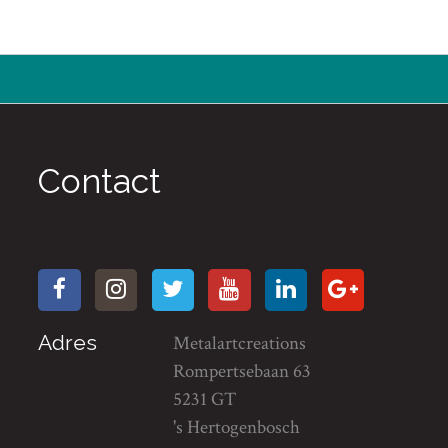
Contact
Adres
Metalartcreations
Rompertsebaan 63
5231 GT
's Hertogenbosch