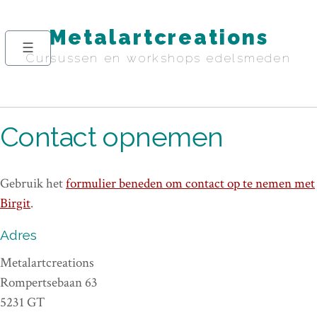
Overslaan
en
Metalartcreations
☰
naar
Cursussen en workshops edelsmeden
de
Main
inhoud
navigation
gaan
Contact opnemen
Gebruik het
formulier beneden om contact op te nemen met
Birgit
.
Adres
Metalartcreations
Rompertsebaan 63
5231 GT