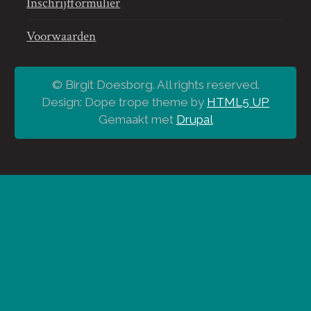
Inschrijfformulier
Voorwaarden
© Birgit Doesborg. All rights reserved.
Design: Dope trope theme by
HTML5 UP
Gemaakt met
Drupal