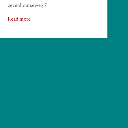
zevenhontseweg 7
Read more