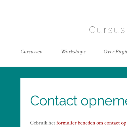
Overslaan
en
naar
Cursus
de
inhoud
gaan
Main
Cursussen
Workshops
Over Birgi
navigation
Contact opnem
Gebruik het
formulier beneden om contact op