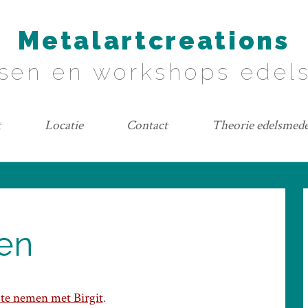
Metalartcreations
sen en workshops ede
t
Locatie
Contact
Theorie edelsmed
en
 te nemen met Birgit
.