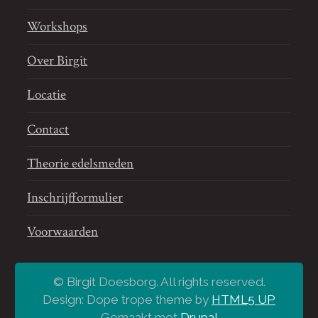
Workshops
Over Birgit
Locatie
Contact
Theorie edelsmeden
Inschrijfformulier
Voorwaarden
© Birgit Doesborg. All rights reserved.
Design: Dope trope theme by
HTML5 UP
Gemaakt met
Drupal