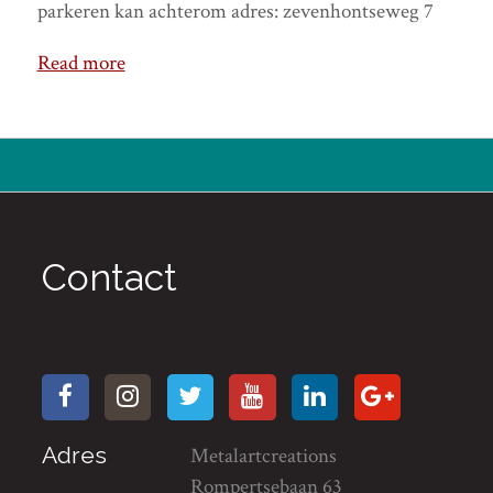
parkeren kan achterom adres: zevenhontseweg 7
Read more
Contact
Adres
Metalartcreations
Rompertsebaan 63