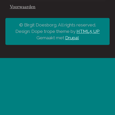
Voorwaarden
© Birgit Doesborg. All rights reserved.
Design: Dope trope theme by
HTML5 UP
Gemaakt met
Drupal