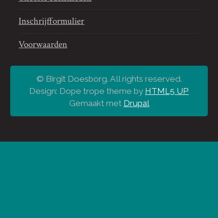
Inschrijfformulier
Voorwaarden
© Birgit Doesborg. All rights reserved.
Design: Dope trope theme by
HTML5 UP
Gemaakt met
Drupal