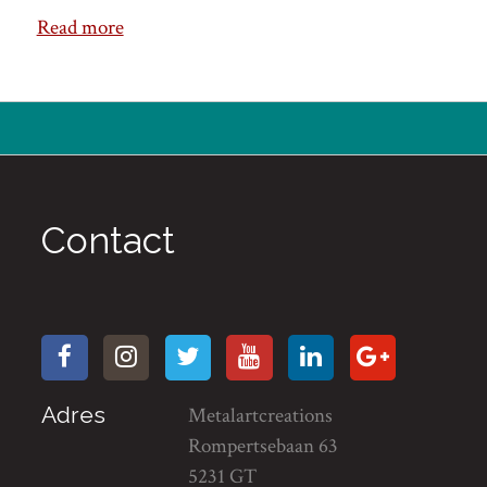
Read more
Contact
Adres
Metalartcreations
Rompertsebaan 63
5231 GT