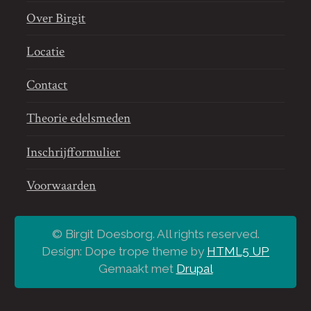
Over Birgit
Locatie
Contact
Theorie edelsmeden
Inschrijfformulier
Voorwaarden
© Birgit Doesborg. All rights reserved.
Design: Dope trope theme by
HTML5 UP
Gemaakt met
Drupal